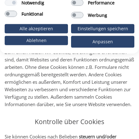
Notwendig
Performance
bestimmten Zeitraum „merken“, und Sie brauchen diese
nicht bei jedem weiteren Besuch und beim Navigieren im
Funktional
Werbung
Portal erneut vorzunehmen.
Alle akzeptieren
Einstellungen speichern
Wie setzen wir Cookies ein?
Ablehnen
Anpassen
Zum einen nutzen wir Cookies, die zwingend erforderlich
sind, damit Websites und deren Funktionen ordnungsgemäß
arbeiten. Ohne diese Cookies können z.B. Formulare nicht
ordnungsgemäß bereitgestellt werden. Andere Cookies
ermöglichen es außerdem, Komfort und Leistung unserer
Webseiten zu verbessern und verschiedene Funktionen zur
Verfügung zu stellen. Außerdem sammeln Cookies
Informationen darüber, wie Sie unsere Website verwenden.
Kontrolle über Cookies
Sie können Cookies nach Belieben
steuern und/oder