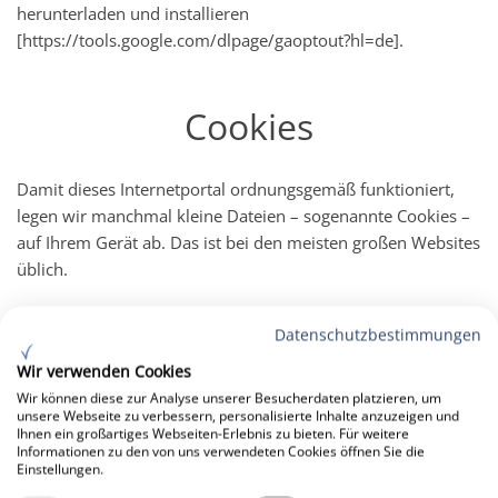
herunterladen und installieren
[
https://tools.google.com/dlpage/gaoptout?hl=de
].
Cookies
Damit dieses Internetportal ordnungsgemäß funktioniert,
legen wir manchmal kleine Dateien – sogenannte Cookies –
auf Ihrem Gerät ab. Das ist bei den meisten großen Websites
üblich.
Was sind Cookies?
Datenschutzbestimmungen
Wir verwenden Cookies
Ein Cookie ist eine kleine Textdatei, die ein Webportal auf
Wir können diese zur Analyse unserer Besucherdaten platzieren, um
Ihrem Rechner, Tablet-Computer oder Smartphone
unsere Webseite zu verbessern, personalisierte Inhalte anzuzeigen und
Ihnen ein großartiges Webseiten-Erlebnis zu bieten. Für weitere
hinterlässt, wenn Sie es besuchen. So kann sich das Portal
Informationen zu den von uns verwendeten Cookies öffnen Sie die
bestimmte Eingaben und Einstellungen (z. B. Login, Sprache,
Einstellungen.
Schriftgröße und andere Anzeigepräferenzen) über einen