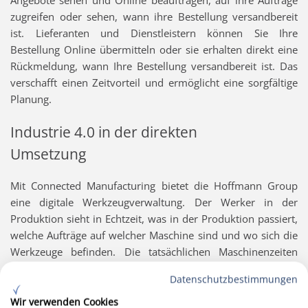
Angebote sehen und Online beauftragen, auf ihre Aufträge
zugreifen oder sehen, wann ihre Bestellung versandbereit
ist. Lieferanten und Dienstleistern können Sie Ihre
Bestellung Online übermitteln oder sie erhalten direkt eine
Rückmeldung, wann Ihre Bestellung versandbereit ist. Das
verschafft einen Zeitvorteil und ermöglicht eine sorgfältige
Planung.
Industrie 4.0 in der direkten
Umsetzung
Mit Connected Manufacturing bietet die Hoffmann Group
eine digitale Werkzeugverwaltung. Der Werker in der
Produktion sieht in Echtzeit, was in der Produktion passiert,
welche Aufträge auf welcher Maschine sind und wo sich die
Werkzeuge befinden. Die tatsächlichen Maschinenzeiten
werden aus Connected Manufacturing ans BusinessNow
Datenschutzbestimmungen
zurückgegeben und stehen für die Nachkalkulation zur
Verfügung. Digital und transparent.
Wir verwenden Cookies