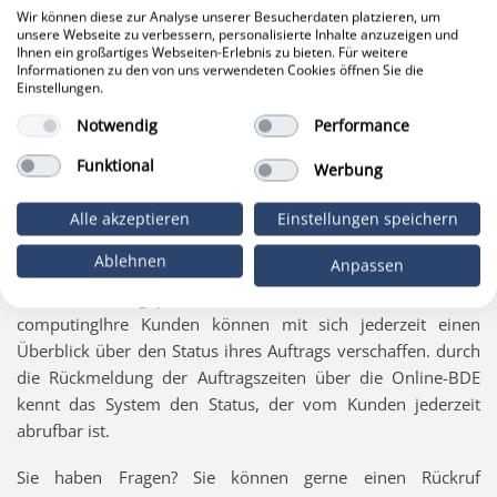
Wir können diese zur Analyse unserer Besucherdaten platzieren, um
unsere Webseite zu verbessern, personalisierte Inhalte anzuzeigen und
Hybride Lösung - Synchronisation mit
Ihnen ein großartiges Webseiten-Erlebnis zu bieten. Für weitere
Informationen zu den von uns verwendeten Cookies öffnen Sie die
TaxMetall
Einstellungen.
Das beste aus beiden Welten
Notwendig
Performance
Cloud-Computing bietet gegenüber herkömmlichen
Funktional
Werbung
OnPremise Lösungen die Möglichkeit, Dienste und Services
flexibel zu nutzen. Ein On-Premise System wie TaxMetall
Alle akzeptieren
Einstellungen speichern
bietet dagegen den Vorteil, dass Sie Offline arbeiten können,
Ablehnen
Anpassen
die Datenbank auf dem eigenen Server liegt und an Ihre
Bedürfnisse angepasst werden kann. Verbinden wir die
computingIhre Kunden können mit sich jederzeit einen
Überblick über den Status ihres Auftrags verschaffen. durch
die Rückmeldung der Auftragszeiten über die Online-BDE
kennt das System den Status, der vom Kunden jederzeit
abrufbar ist.
Sie haben Fragen? Sie können gerne einen Rückruf